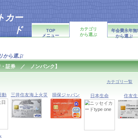
トカー
ド
カテゴリ
TOP
年会費永年無
から選ぶ
メニュー
から選ぶ
ンキング
リから選ぶ
行・証券 ／ ノンバンク】
カテゴリ一覧
日動
三井住友海上火災
損保ジャパン
日本生命
住友生
済