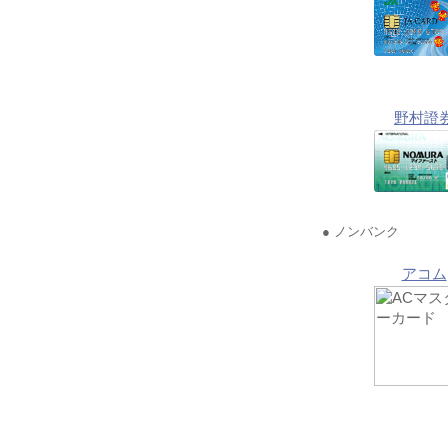
野村證
● ノンバンク
アコム