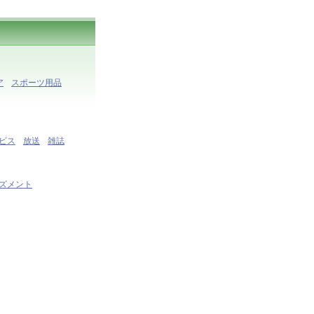
ア
スポーツ用品
ビス
放送
雑誌
ズメント