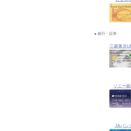
● 銀行・証券
三菱東京U
ソニー銀
JAバン