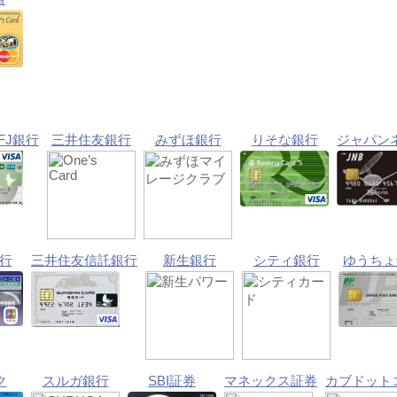
FJ銀行
三井住友銀行
みずほ銀行
りそな銀行
ジャパン
行
三井住友信託銀行
新生銀行
シティ銀行
ゆうちょ
ク
スルガ銀行
SBI証券
マネックス証券
カブドット