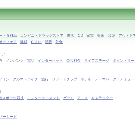
ー・食料品
コンビニ・ドラッグストア
書店・CD
家電
美術・音楽
アウトド
ボディケア
雑貨
住まい
通販
外食
ィア
証券 ノンバンク
電話
インターネット
公共料金
ライフステージ
ポイントサー
ソリン
クルマ・バイク
旅行
リゾートクラブ
ホテル
テーマパーク・アミュー
味
他スポーツ競技
エンターテイメント
ゲーム
アニメ
キャラクター
パーカード