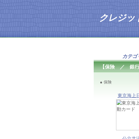
クレジッ
人気ラ
カテゴ
【保険 ／ 銀
● 保険
東京海上
公立共