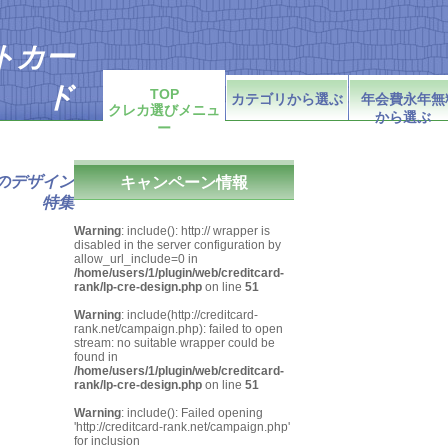
トカー
ド
TOP
カテゴリから選ぶ
年会費永年無
クレカ選びメニュ
から選ぶ
ンキング
ー
のデザイン
キャンペーン情報
特集
Warning
: include(): http:// wrapper is
disabled in the server configuration by
allow_url_include=0 in
/home/users/1/plugin/web/creditcard-
rank/lp-cre-design.php
on line
51
Warning
: include(http://creditcard-
rank.net/campaign.php): failed to open
stream: no suitable wrapper could be
found in
/home/users/1/plugin/web/creditcard-
rank/lp-cre-design.php
on line
51
Warning
: include(): Failed opening
'http://creditcard-rank.net/campaign.php'
for inclusion