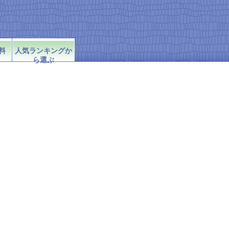
料
人気ランキングか
ら選ぶ