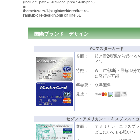
(include_path='.:/usr/local/php/7.4/lib/php')
in
/home/users/1/plugin/web/creditcard-
rank/lp-cre-design.php
on line
51
国際ブランド
デザイン
ACマスターカード
券面：
銀と青2種類から選べるMas
イン
特徴：
WEBで診断・最短30分
に発行が可能
年会費：
永年無料
提携：
セゾン・アメリカン・エキスプレス・カ
券面：
アメリカン・エキスプレ
どこにいても心強いパー