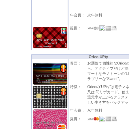
年会費：
永年無料
提携：
Orico UPty
券面：
お洒落で個性的なOric
ら、アクティブだけど味があ
マートなモノトーンの“L
ラブリーな“Sweet”。
特徴：
Oricoの“UPty”は電子マ
又はiD)リボカード。使
還元率が上がるクラステ
しい生き方をバックアッ
年会費：
永年無料
提携：