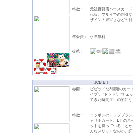
特徴：
元祖百貨店ハウスカード
代版。マルイでの割引な
ザインの豊富さなどの付
年会費：
永年無料
提携：
JCB EIT
券面：
ビビッドな3種類のカー
イプ”、“ドット”、“チェ
てきた瞬間注目の的にな
特徴：
ニッポンのトップブラン
るリボカード。EITのネ
ットを持っていることか
んなメリットなのか、詳し