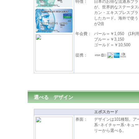
特徴：
日本のお得な流通系ブラ
が、世界的なステータス
カン・エキスプレスブラ
したカード。海外で使う
が2倍
年会費：
パール＝￥1,050 (1利
ブルー＝￥3,150
ゴールド＝￥10,500
提携：
選べる
デザイン
エポスカード
券面：
デザインは101種類。ア
系･ネイチャー系･キュー
リーから選べる。