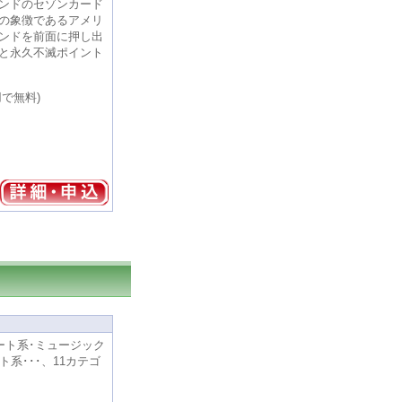
ンドのセゾンカード
の象徴であるアメリ
ンドを前面に押し出
と永久不滅ポイント
用で無料)
ート系･ミュージック
ト系･･･、11カテゴ